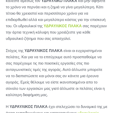
καλέστε αμέσως τον
ΥΔΡΑΥΛΙΚΟ ΠΛΑΚΑ
και μην αφήνετε
το χρόνο να περνάει και η ζημιά να γίνει μεγαλύτερη. Κάτι
τέτοιο θα χρειαστεί και περισσότερο χρόνο για να
επιδιορθωθεί αλλά και μεγαλύτερο κόστος για την επισκευή
του. Οι υδραυλικοί της
ΥΔΡΑΥΛΙΚΟΣ ΠΛΑΚΑ
σας παρέχουν
την άρτια τεχνική κάλυψη που χρειάζεστε για κάθε
υδραυλικό ζήτημα που σας απασχολεί.
Στόχος της
ΥΔΡΑΥΛΙΚΟΣ ΠΛΑΚΑ
είναι οι ευχαριστημένοι
πελάτες. Και για να το επιτύχουμε αυτό προσπαθούμε να
σας παρέχουμε τις πιο ποιοτικές εργασίες στις πιο
ανταγωνιστικές τιμές της αγοράς. Αυτό άλλωστε μπορείτε
να το διαπιστώσετε και μόνοι σας αν κάνετε μια έρευνα
αγοράς. Εμείς θέλουμε να είστε ικανοποιημένοι απο το
σύνολο των εργασιών μας γιατί άλλωστε οι πελάτες είναι η
καλύτερη διαφήμιση μας.
Η
ΥΔΡΑΥΛΙΚΟΣ ΠΛΑΚΑ
έχει στελεχώσει το δυναμικό της με
άρτια εκπαιδευμένους και καταρτισμένους
υδραυλικούς
.